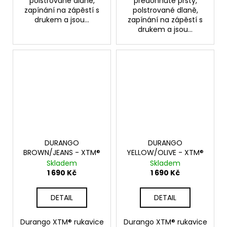
polstrované dlaně,
předohnuté prsty,
zapínání na zápěstí s
polstrované dlaně,
drukem a jsou...
zapínání na zápěstí s
drukem a jsou...
DURANGO
DURANGO
BROWN/JEANS - XTM®
YELLOW/OLIVE - XTM®
Skladem
Skladem
1 690 Kč
1 690 Kč
DETAIL
DETAIL
Durango XTM® rukavice
Durango XTM® rukavice