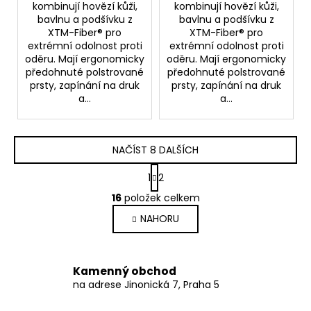
kombinují hovězí kůži,
kombinují hovězí kůži,
bavlnu a podšívku z
bavlnu a podšívku z
XTM-Fiber® pro
XTM-Fiber® pro
extrémní odolnost proti
extrémní odolnost proti
oděru. Mají ergonomicky
oděru. Mají ergonomicky
předohnuté polstrované
předohnuté polstrované
prsty, zapínání na druk
prsty, zapínání na druk
a...
a...
NAČÍST 8 DALŠÍCH
S
1
2
t
O
r
16
položek celkem
v
á
NAHORU
l
n
k
á
o
d
v
a
Kamenný obchod
á
c
na adrese Jinonická 7, Praha 5
n
í
í