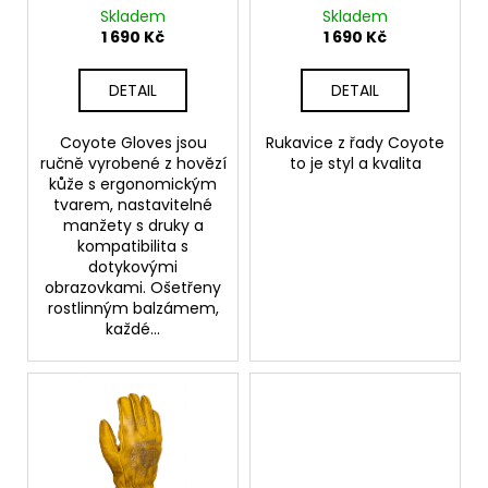
č
d
Skladem
Skladem
u
u
1 690 Kč
1 690 Kč
j
k
e
t
DETAIL
DETAIL
m
ů
e
Coyote Gloves jsou
Rukavice z řady Coyote
ručně vyrobené z hovězí
to je styl a kvalita
kůže s ergonomickým
MOTOSHIRT
XTM®
tvarem, nastavitelné
OLIVE
manžety s druky a
kompatibilita s
6
dotykovými
890
obrazovkami. Ošetřeny
Kč
rostlinným balzámem,
každé...