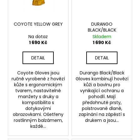
COYOTE YELLOW GREY
DURANGO
BLACK/BLACK
Na dotaz
Skladem
1 690 Kč
1 690 Kč
DETAIL
DETAIL
Coyote Gloves jsou
Durango Black/Black
ručně vyrobené z hovězí
Gloves kombinují hovězí
kůže s ergonomickým
kůži a bavlnu pro
tvarem, nastavitelné
vynikající ochranu a
manžety s druky a
pohodlí. Mají
kompatibilita s
předohnuté prsty,
dotykovými
polstrované dlaně,
obrazovkami. Ošetřeny
zapínání na zápěstí s
rostlinným balzámem,
drukem a jsou...
každé...