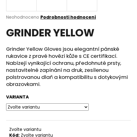
a
j
Průměrné
Neohodnoceno
Podrobnosti hodnocení
í
hodnocení
GRINDER YELLOW
produktu
t
je
?
0,0
z
Grinder Yellow Gloves jsou elegantní pánské
5
rukavice z pravé hovězí kůže s CE certifikací.
hvězdiček.
Nabízejí vynikající ochranu, předohnuté prsty,
nastavitelné zapínání na druk, zesílenou
HLEDAT
polstrovanou dlaň a kompatibilitu s dotykovými
obrazovkami.
D
VARIANTA
o
p
o
r
Zvolte variantu
u
Kód:
Zvolte variantu