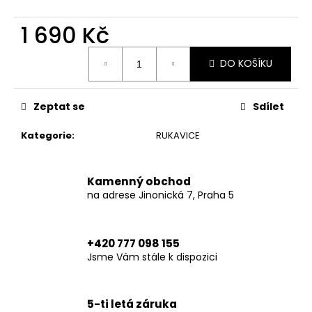
č
u
1 690 Kč
j
e
Měrná
m
DO KOŠÍKU
cena:
e
Zeptat se
Sdílet
MOTOSHIRT
VINTAGE
Kategorie
:
RUKAVICE
6
890
Kč
Kamenný obchod
na adrese Jinonická 7, Praha 5
+420 777 098 155
Jsme Vám stále k dispozici
5-ti letá záruka