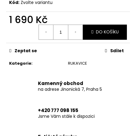
č
Kód:
Zvolte variantu
u
j
1 690 Kč
e
m
Měrná
DO KOŠÍKU
cena:
e
Zeptat se
Sdílet
TRUCKER
HAT
FLASH-
Kategorie
:
RUKAVICE
ONE
SIZE
749
Kamenný obchod
Kč
na adrese Jinonická 7, Praha 5
+420 777 098 155
Jsme Vám stále k dispozici