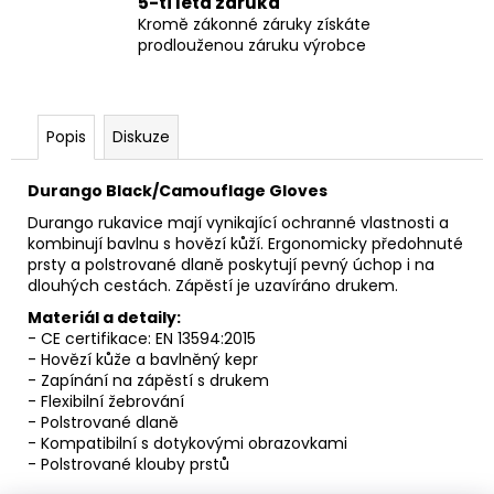
5-ti letá záruka
Kromě zákonné záruky získáte
prodlouženou záruku výrobce
Popis
Diskuze
Durango Black/Camouflage Gloves
Durango rukavice mají vynikající ochranné vlastnosti a
kombinují bavlnu s hovězí kůží. Ergonomicky předohnuté
prsty a polstrované dlaně poskytují pevný úchop i na
dlouhých cestách. Zápěstí je uzavíráno drukem.
Materiál a detaily:
- CE certifikace: EN 13594:2015
- Hovězí kůže a bavlněný kepr
- Zapínání na zápěstí s drukem
- Flexibilní žebrování
- Polstrované dlaně
- Kompatibilní s dotykovými obrazovkami
- Polstrované klouby prstů