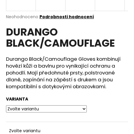
a
j
Průměrné
Neohodnoceno
Podrobnosti hodnocení
í
hodnocení
DURANGO
produktu
t
je
?
BLACK/CAMOUFLAGE
0,0
z
5
hvězdiček.
Durango Black/Camouflage Gloves kombinují
hovězí kůži a bavlnu pro vynikající ochranu a
HLEDAT
pohodlí. Mají předohnuté prsty, polstrované
dlaně, zapínání na zápěstí s drukem a jsou
kompatibilní s dotykovými obrazovkami.
D
VARIANTA
o
p
o
r
u
Zvolte variantu