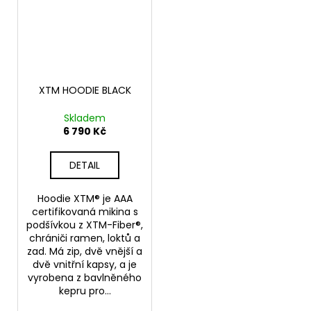
XTM HOODIE BLACK
Skladem
6 790 Kč
DETAIL
Hoodie XTM® je AAA
certifikovaná mikina s
podšívkou z XTM-Fiber®,
chrániči ramen, loktů a
zad. Má zip, dvě vnější a
dvě vnitřní kapsy, a je
vyrobena z bavlněného
kepru pro...