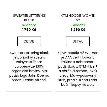
SWEATER LETTERING
XTM HOODIE WOMEN
BLACK
V2
Skladem
Skladem
1 790 Kč
6 290 Kč
DETAIL
DETAIL
Sweater Lettering Black
XTM® Hoodie V2 Women
je pohodlný svetr s
je AAA certifikovaná
volným střihem
mikina s ochrannou
vyrobený ze 100%
podšívkou z XTM-Fiber®
organické bavlny. Má
a chrániči ramen, loktů
potisk loga John Doe na
a zad. Má vypasovaný
přední i zadní straně.
střih, prodloužená záda,
boční kapsy na zip,...