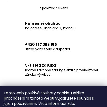
7
položek celkem
O
v
l
Kamenný obchod
á
na adrese Jinonická 7, Praha 5
d
a
c
+420 777 098 155
í
Jsme Vám stále k dispozici
p
r
v
5-ti letá záruka
k
Kromě zákonné záruky získáte prodlouženou
y
záruku výrobce
v
ý
Z
p
á
Tento web používá soubory cookie. Dalším
i
procházením tohoto webu vyjadřujete souhlas s
p
s
jejich používáním.. Více informací
zde
.
Obchodní podmínky
Ochrana osobních údajů
u
a