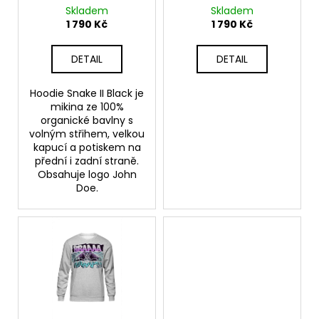
č
d
Skladem
Skladem
u
u
1 790 Kč
1 790 Kč
j
k
e
t
DETAIL
DETAIL
m
ů
e
Hoodie Snake II Black je
mikina ze 100%
organické bavlny s
TRUCKER
HAT
volným střihem, velkou
BROWN
kapucí a potiskem na
HERITAGE-
přední i zadní straně.
ONE
Obsahuje logo John
SIZE
Doe.
749
Kč