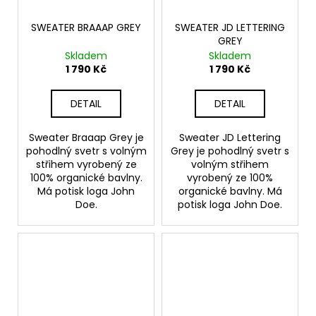
SWEATER BRAAAP GREY
SWEATER JD LETTERING
GREY
Skladem
Skladem
1 790 Kč
1 790 Kč
DETAIL
DETAIL
Sweater Braaap Grey je
Sweater JD Lettering
pohodlný svetr s volným
Grey je pohodlný svetr s
střihem vyrobený ze
volným střihem
100% organické bavlny.
vyrobený ze 100%
Má potisk loga John
organické bavlny. Má
Doe.
potisk loga John Doe.