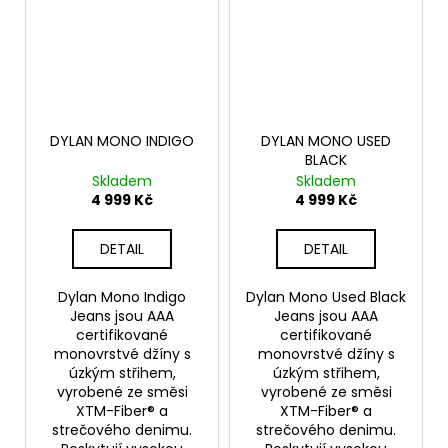
DYLAN MONO INDIGO
DYLAN MONO USED
BLACK
Skladem
Skladem
4 999 Kč
4 999 Kč
DETAIL
DETAIL
Dylan Mono Indigo
Dylan Mono Used Black
Jeans jsou AAA
Jeans jsou AAA
certifikované
certifikované
monovrstvé džíny s
monovrstvé džíny s
úzkým střihem,
úzkým střihem,
vyrobené ze směsi
vyrobené ze směsi
XTM-Fiber® a
XTM-Fiber® a
strečového denimu.
strečového denimu.