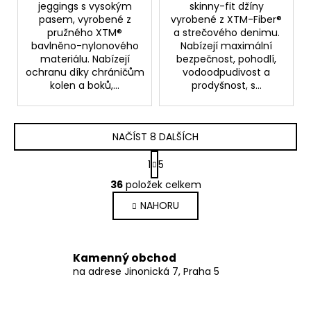
jeggings s vysokým
skinny-fit džíny
pasem, vyrobené z
vyrobené z XTM-Fiber®
pružného XTM®
a strečového denimu.
bavlněno-nylonového
Nabízejí maximální
materiálu. Nabízejí
bezpečnost, pohodlí,
ochranu díky chráničům
vodoodpudivost a
kolen a boků,...
prodyšnost, s...
NAČÍST 8 DALŠÍCH
S
1
5
t
O
r
36
položek celkem
v
á
NAHORU
l
n
k
á
o
d
v
a
Kamenný obchod
á
c
na adrese Jinonická 7, Praha 5
n
í
í
p