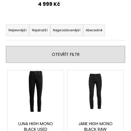
4 999 Kč
a
j
í
Ř
t
a
Nejlevnější
Nejdražší
Nejprodávanější
Abecedně
?
z
e
n
OTEVŘÍT FILTR
í
p
HLEDAT
V
r
ý
o
p
d
D
i
u
o
s
p
k
p
o
t
r
r
ů
o
LUNA HIGH MONO
JANE HIGH MONO
u
BLACK USED
BLACK RAW