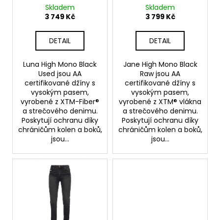
č
d
Skladem
Skladem
u
u
3 749 Kč
3 799 Kč
j
k
e
t
DETAIL
DETAIL
m
ů
e
Luna High Mono Black
Jane High Mono Black
Used jsou AA
Raw jsou AA
certifikované džíny s
certifikované džíny s
MOTOSHIRT
XTM®
vysokým pasem,
vysokým pasem,
OLIVE
vyrobené z XTM-Fiber®
vyrobené z XTM® vlákna
a strečového denimu.
a strečového denimu.
6
Poskytují ochranu díky
Poskytují ochranu díky
890
chráničům kolen a boků,
chráničům kolen a boků,
Kč
jsou...
jsou...