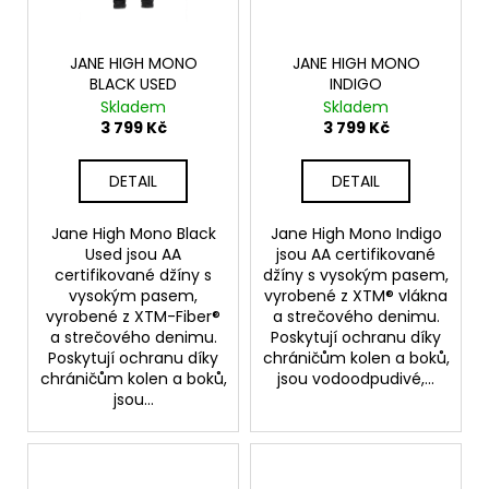
JANE HIGH MONO
JANE HIGH MONO
BLACK USED
INDIGO
Skladem
Skladem
3 799 Kč
3 799 Kč
DETAIL
DETAIL
Jane High Mono Black
Jane High Mono Indigo
Used jsou AA
jsou AA certifikované
certifikované džíny s
džíny s vysokým pasem,
vysokým pasem,
vyrobené z XTM® vlákna
vyrobené z XTM-Fiber®
a strečového denimu.
a strečového denimu.
Poskytují ochranu díky
Poskytují ochranu díky
chráničům kolen a boků,
chráničům kolen a boků,
jsou vodoodpudivé,...
jsou...