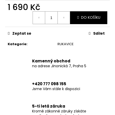
č
1 690 Kč
u
j
Měrná
e
DO KOŠÍKU
cena:
m
e
Zeptat se
Sdílet
TRUCKER
Kategorie
:
RUKAVICE
HAT
BROWN
HERITAGE-
Kamenný obchod
ONE
SIZE
na adrese Jinonická 7, Praha 5
749
Kč
+420 777 098 155
Jsme Vám stále k dispozici
5-ti letá záruka
Kromě zákonné záruky získáte