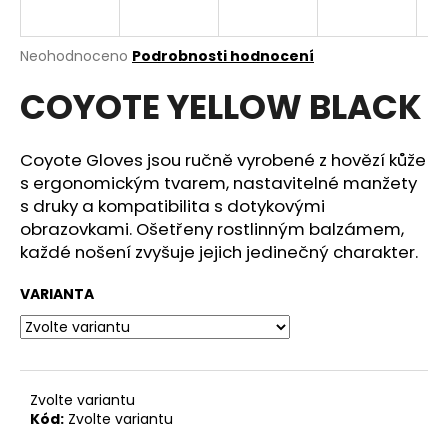
a
j
Průměrné
Neohodnoceno
Podrobnosti hodnocení
í
hodnocení
COYOTE YELLOW BLACK
produktu
t
je
?
0,0
z
Coyote Gloves jsou ručně vyrobené z hovězí kůže
5
s ergonomickým tvarem, nastavitelné manžety
hvězdiček.
s druky a kompatibilita s dotykovými
obrazovkami. Ošetřeny rostlinným balzámem,
HLEDAT
každé nošení zvyšuje jejich jedinečný charakter.
VARIANTA
D
o
p
o
Zvolte variantu
r
Kód:
Zvolte variantu
u