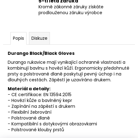
5-ti letá záruka
Kromě zákonné záruky získáte
prodlouženou záruku výrobce
Popis
Diskuze
Durango Black/Black Gloves
Durango rukavice mají vynikající ochranné vlastnosti a
kombinují bavlnu s hovězí kůží. Ergonomicky předohnuté
prsty a polstrované dlaně poskytují pevný úchop i na
dlouhých cestách. Zápěstí je uzavíráno drukem.
Materiál a detaily:
- CE certifikace: EN 13594:2015
- Hovězí kůže a bavlněný kepr
- Zapínání na zápěstí s drukem
- Flexibilní žebrování
- Polstrované dlaně
- Kompatibilní s dotykovými obrazovkami
- Polstrované klouby prstů