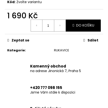
č
Kód:
Zvolte variantu
u
j
1 690 Kč
e
m
Měrná
DO KOŠÍKU
cena:
e
Zeptat se
Sdílet
XTM
HOODIE
BLACK
Kategorie
:
RUKAVICE
6
790
Kč
Kamenný obchod
na adrese Jinonická 7, Praha 5
+420 777 098 155
Jsme Vám stále k dispozici