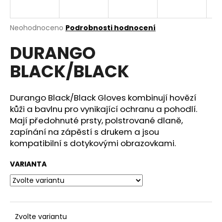
a
j
Průměrné
Neohodnoceno
Podrobnosti hodnocení
í
hodnocení
DURANGO
produktu
t
je
?
BLACK/BLACK
0,0
z
5
hvězdiček.
Durango Black/Black Gloves kombinují hovězí
kůži a bavlnu pro vynikající ochranu a pohodlí.
HLEDAT
Mají předohnuté prsty, polstrované dlaně,
zapínání na zápěstí s drukem a jsou
kompatibilní s dotykovými obrazovkami.
D
VARIANTA
o
p
o
r
u
Zvolte variantu