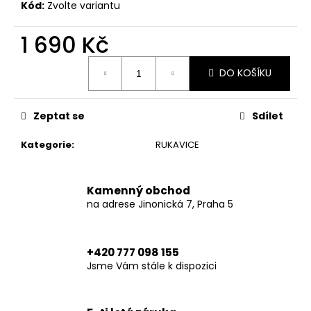
č
Kód:
Zvolte variantu
u
j
1 690 Kč
e
m
Měrná
DO KOŠÍKU
cena:
e
Zeptat se
Sdílet
XTM
HOODIE
BLACK
Kategorie
:
RUKAVICE
6
790
Kč
Kamenný obchod
na adrese Jinonická 7, Praha 5
+420 777 098 155
Jsme Vám stále k dispozici