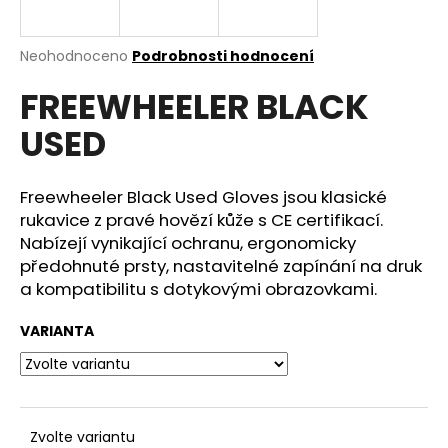
a
j
Průměrné
Neohodnoceno
Podrobnosti hodnocení
í
hodnocení
FREEWHEELER BLACK
produktu
t
je
?
USED
0,0
z
5
hvězdiček.
Freewheeler Black Used Gloves jsou klasické
rukavice z pravé hovězí kůže s CE certifikací.
HLEDAT
Nabízejí vynikající ochranu, ergonomicky
předohnuté prsty, nastavitelné zapínání na druk
a kompatibilitu s dotykovými obrazovkami.
D
VARIANTA
o
p
o
r
u
Zvolte variantu