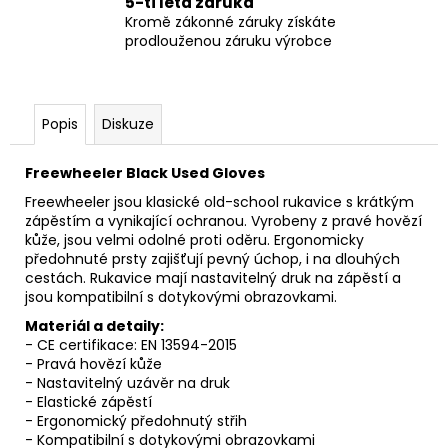
5-ti letá záruka
Kromě zákonné záruky získáte
prodlouženou záruku výrobce
Popis
Diskuze
Freewheeler Black Used Gloves
Freewheeler jsou klasické old-school rukavice s krátkým
zápěstím a vynikající ochranou. Vyrobeny z pravé hovězí
kůže, jsou velmi odolné proti oděru. Ergonomicky
předohnuté prsty zajišťují pevný úchop, i na dlouhých
cestách. Rukavice mají nastavitelný druk na zápěstí a
jsou kompatibilní s dotykovými obrazovkami.
Materiál a detaily:
- CE certifikace: EN 13594-2015
- Pravá hovězí kůže
- Nastavitelný uzávěr na druk
- Elastické zápěstí
- Ergonomický předohnutý střih
- Kompatibilní s dotykovými obrazovkami