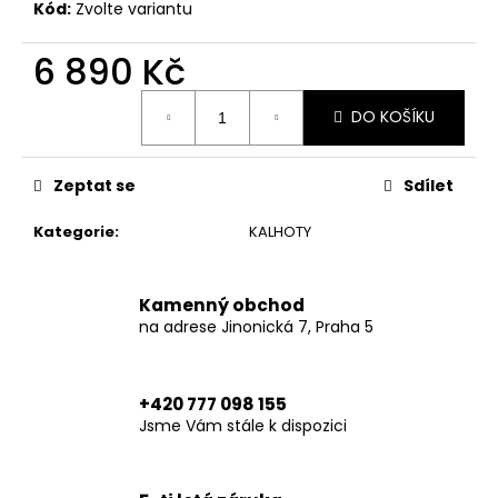
č
Kód:
Zvolte variantu
u
j
6 890 Kč
e
m
Měrná
DO KOŠÍKU
cena:
e
Zeptat se
Sdílet
XTM
HOODIE
BLACK
Kategorie
:
KALHOTY
6
790
Kč
Kamenný obchod
na adrese Jinonická 7, Praha 5
+420 777 098 155
Jsme Vám stále k dispozici