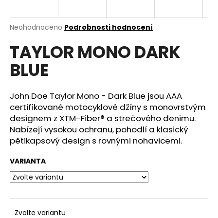
a
j
Průměrné
Neohodnoceno
Podrobnosti hodnocení
í
hodnocení
TAYLOR MONO DARK
produktu
t
je
?
BLUE
0,0
z
5
hvězdiček.
John Doe Taylor Mono - Dark Blue jsou AAA
certifikované motocyklové džíny s monovrstvým
HLEDAT
designem z XTM-Fiber® a strečového denimu.
Nabízejí vysokou ochranu, pohodlí a klasický
pětikapsový design s rovnými nohavicemi.
D
VARIANTA
o
p
o
r
u
Zvolte variantu