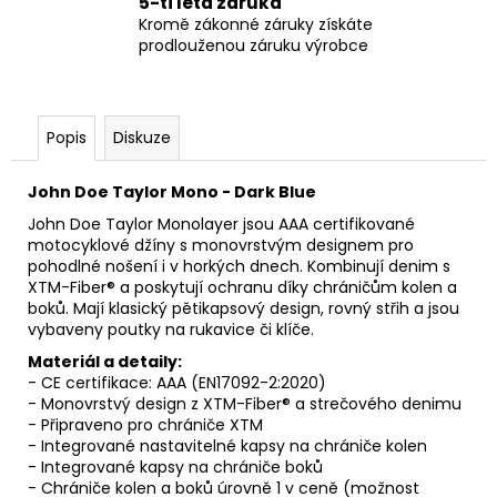
5-ti letá záruka
Kromě zákonné záruky získáte
prodlouženou záruku výrobce
Popis
Diskuze
John Doe Taylor Mono - Dark Blue
John Doe Taylor Monolayer jsou AAA certifikované
motocyklové džíny s monovrstvým designem pro
pohodlné nošení i v horkých dnech. Kombinují denim s
XTM-Fiber® a poskytují ochranu díky chráničům kolen a
boků. Mají klasický pětikapsový design, rovný střih a jsou
vybaveny poutky na rukavice či klíče.
Materiál a detaily:
- CE certifikace: AAA (EN17092-2:2020)
- Monovrstvý design z XTM-Fiber® a strečového denimu
- Připraveno pro chrániče XTM
- Integrované nastavitelné kapsy na chrániče kolen
- Integrované kapsy na chrániče boků
- Chrániče kolen a boků úrovně 1 v ceně (možnost