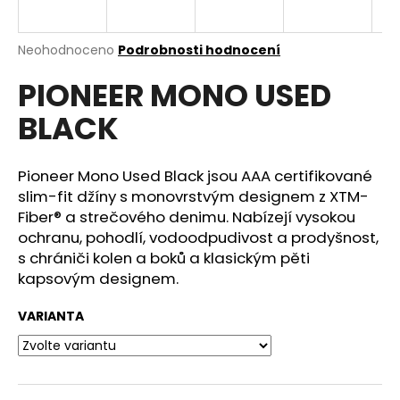
a
j
Průměrné
Neohodnoceno
Podrobnosti hodnocení
í
hodnocení
PIONEER MONO USED
produktu
t
je
?
BLACK
0,0
z
5
hvězdiček.
Pioneer Mono Used Black jsou AAA certifikované
slim-fit džíny s monovrstvým designem z XTM-
HLEDAT
Fiber® a strečového denimu. Nabízejí vysokou
ochranu, pohodlí, vodoodpudivost a prodyšnost,
s chrániči kolen a boků a klasickým pěti
kapsovým designem.
D
o
VARIANTA
p
o
r
u