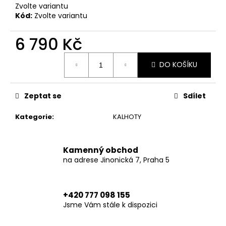
č
Zvolte variantu
u
Kód:
Zvolte variantu
j
e
6 790 Kč
m
e
Měrná
DO KOŠÍKU
cena:
XTM
HOODIE
Zeptat se
Sdílet
BLACK
6
Kategorie
:
KALHOTY
790
Kč
Kamenný obchod
na adrese Jinonická 7, Praha 5
+420 777 098 155
Jsme Vám stále k dispozici