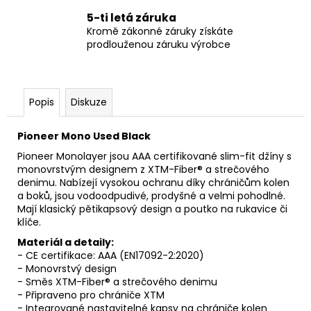
5-ti letá záruka
Kromě zákonné záruky získáte
prodlouženou záruku výrobce
Popis
Diskuze
Pioneer Mono Used Black
Pioneer Monolayer jsou AAA certifikované slim-fit džíny s
monovrstvým designem z XTM-Fiber® a strečového
denimu. Nabízejí vysokou ochranu díky chráničům kolen
a boků, jsou vodoodpudivé, prodyšné a velmi pohodlné.
Mají klasický pětikapsový design a poutko na rukavice či
klíče.
Materiál a detaily:
- CE certifikace: AAA (EN17092-2:2020)
- Monovrstvý design
- Směs XTM-Fiber® a strečového denimu
- Připraveno pro chrániče XTM
- Integrované nastavitelné kapsy na chrániče kolen