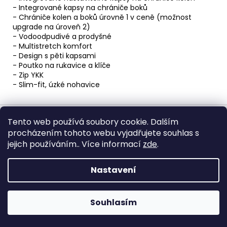
- Integrované kapsy na chrániče boků
- Chrániče kolen a boků úrovně 1 v ceně (možnost
upgrade na úroveň 2)
- Vodoodpudivé a prodyšné
- Multistretch komfort
- Design s pěti kapsami
- Poutko na rukavice a klíče
- Zip YKK
- Slim-fit, úzké nohavice
Z
á
Tento web používá soubory cookie. Dalším
procházením tohoto webu vyjadřujete souhlas s
p
jejich používáním.. Více informací
zde
.
Obchodní podmínky
Ochrana osobních údajů
a
t
Nastavení
í
Vytvořil Shoptet
Copyright 2026
John Doe Česko
. Všechna práva
Souhlasím
vyhrazena.