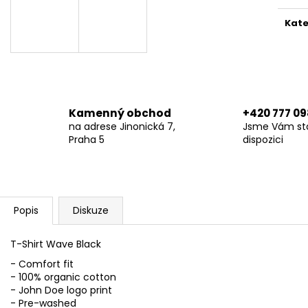
MOTOSHIRT VINTAGE
XTM HOODIE W
6 890 Kč
6 290 Kč
Kate
Kamenný obchod
+420 777 09
na adrese Jinonická 7,
Jsme Vám stá
Praha 5
dispozici
Popis
Diskuze
T-Shirt Wave Black
- Comfort fit
- 100% organic cotton
- John Doe logo print
- Pre-washed