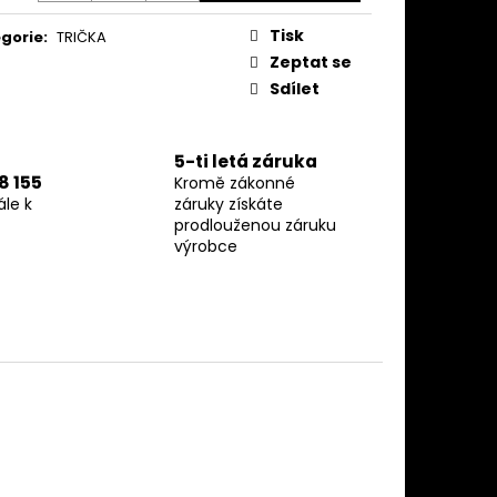
OMEN V2
Tisk
gorie
:
TRIČKA
Zeptat se
Sdílet
5-ti letá záruka
8 155
Kromě zákonné
le k
záruky získáte
prodlouženou záruku
výrobce