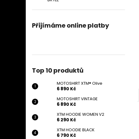
MOTOSHIRT XTM® OLIVE
l
6 890 Kč
Přijímáme online platby
Top 10 produktů
MOTOSHIRT XTM® Olive
6 890 Kč
MOTOSHIRT VINTAGE
6 890 Kč
XTM HOODIE WOMEN V2
6 290 Kč
XTM HOODIE BLACK
6 790 Kč