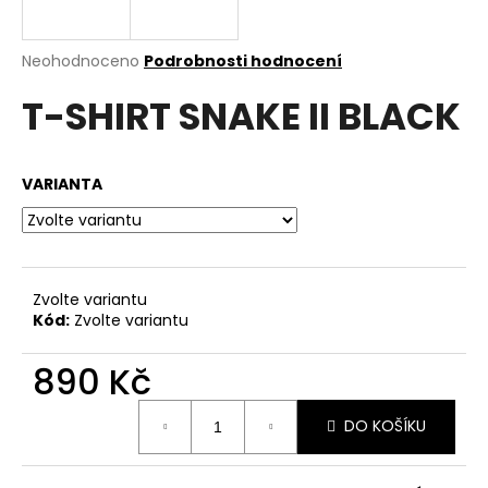
a
j
Průměrné
Neohodnoceno
Podrobnosti hodnocení
í
hodnocení
T-SHIRT SNAKE II BLACK
produktu
t
je
?
0,0
z
VARIANTA
5
hvězdiček.
HLEDAT
Zvolte variantu
Kód:
Zvolte variantu
D
o
890 Kč
p
Měrná
o
DO KOŠÍKU
cena:
r
u