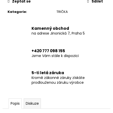
č
Zeptat se
Sdílet
u
j
Kategorie
:
TRIČKA
e
m
e
Kamenný obchod
na adrese Jinonická 7, Praha 5
XTM
HOODIE
+420 777 098 155
BLACK
Jsme Vám stále k dispozici
6
790
Kč
5-ti letá záruka
Kromě zákonné záruky získáte
prodlouženou záruku výrobce
Popis
Diskuze