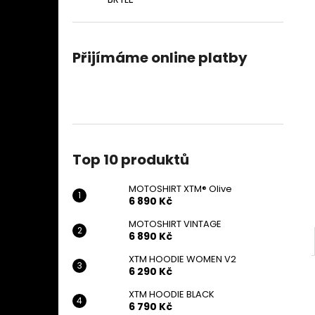
MOTOSHIRT XTM® OLIVE
l
6 890 Kč
Přijímáme online platby
Top 10 produktů
MOTOSHIRT XTM® Olive
6 890 Kč
MOTOSHIRT VINTAGE
6 890 Kč
XTM HOODIE WOMEN V2
6 290 Kč
XTM HOODIE BLACK
6 790 Kč