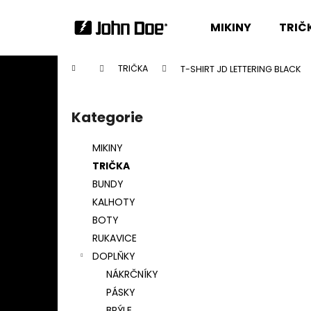
K
Přejít
na
o
MIKINY
TRIČ
obsah
Zpět
Zpět
š
do
do
í
Domů
TRIČKA
T-SHIRT JD LETTERING BLACK
k
obchodu
obchodu
P
o
Kategorie
Přeskočit
s
kategorie
t
MIKINY
r
TRIČKA
a
BUNDY
n
KALHOTY
n
BOTY
í
RUKAVICE
p
DOPLŇKY
a
NÁKRČNÍKY
n
PÁSKY
e
BRÝLE