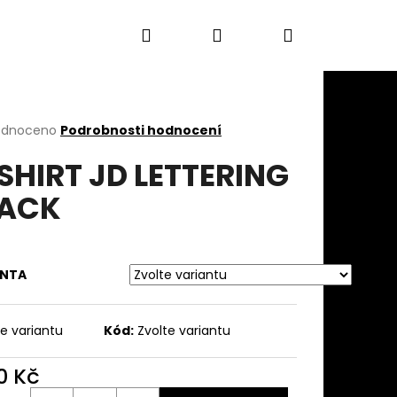
Hledat
Přihlášení
Nákupní
DOPLŇKY
Kontakty
Doprava
Obch
košík
rné
odnoceno
Podrobnosti hodnocení
cení
SHIRT JD LETTERING
ktu
LACK
ček.
ANTA
te variantu
Kód:
Zvolte variantu
Následující
0 Kč
ná