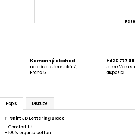
MOTOSHIRT VINTAGE
XTM HOODIE W
cena
6 890 Kč
6 290 Kč
Kate
Kamenný obchod
+420 777 09
na adrese Jinonická 7,
Jsme Vám stá
Praha 5
dispozici
Popis
Diskuze
T-Shirt JD Lettering Black
- Comfort fit
- 100% organic cotton