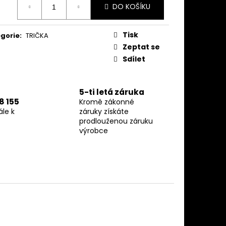
OMEN V2
DO KOŠÍKU
:
Tisk
gorie
:
TRIČKA
Zeptat se
Sdílet
5-ti letá záruka
8 155
Kromě zákonné
le k
záruky získáte
prodlouženou záruku
výrobce