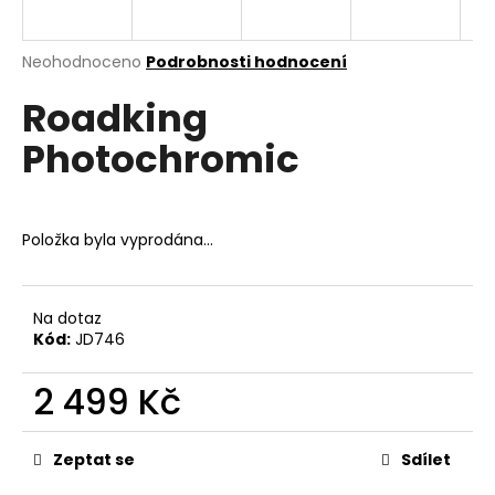
a
j
Průměrné
Neohodnoceno
Podrobnosti hodnocení
í
hodnocení
Roadking
produktu
t
je
?
Photochromic
0,0
z
5
hvězdiček.
Položka byla vyprodána…
HLEDAT
Na dotaz
Kód:
JD746
D
o
2 499 Kč
p
o
Měrná
r
cena:
Zeptat se
Sdílet
u