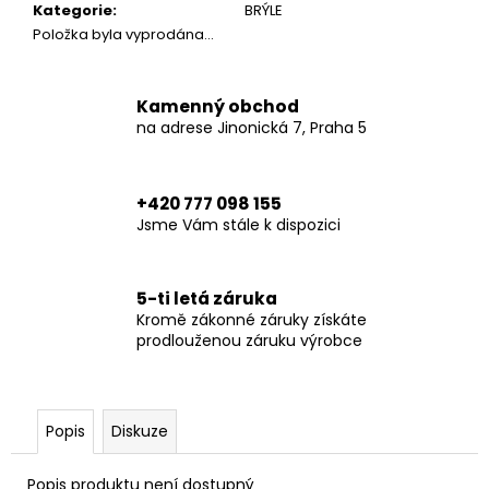
č
Kategorie
:
BRÝLE
u
Položka byla vyprodána…
j
e
m
Kamenný obchod
e
na adrese Jinonická 7, Praha 5
MOTOSHIRT
+420 777 098 155
XTM®
OLIVE
Jsme Vám stále k dispozici
6
890
Kč
5-ti letá záruka
Kromě zákonné záruky získáte
prodlouženou záruku výrobce
Popis
Diskuze
Popis produktu není dostupný