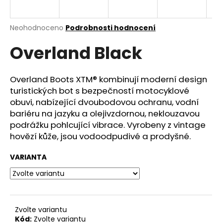
a
j
Průměrné
Neohodnoceno
Podrobnosti hodnocení
í
hodnocení
Overland Black
produktu
t
je
?
0,0
z
Overland Boots XTM® kombinují moderní design
5
turistických bot s bezpečností motocyklové
hvězdiček.
obuvi, nabízející dvoubodovou ochranu, vodní
bariéru na jazyku a olejivzdornou, neklouzavou
HLEDAT
podrážku pohlcující vibrace. Vyrobeny z vintage
hovězí kůže, jsou vodoodpudivé a prodyšné.
D
VARIANTA
o
p
o
r
Zvolte variantu
u
Kód:
Zvolte variantu