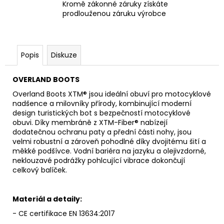
Kromě zákonné záruky získáte
prodlouženou záruku výrobce
Popis
Diskuze
OVERLAND BOOTS
Overland Boots XTM® jsou ideální obuví pro motocyklové
nadšence a milovníky přírody, kombinující moderní
design turistických bot s bezpečností motocyklové
obuvi. Díky membráně z XTM-Fiber® nabízejí
dodatečnou ochranu paty a přední části nohy, jsou
velmi robustní a zároveň pohodlné díky dvojitému šití a
měkké podšívce. Vodní bariéra na jazyku a olejivzdorné,
neklouzavé podrážky pohlcující vibrace dokončují
celkový balíček.
Materiál a detaily:
- CE certifikace EN 13634:2017