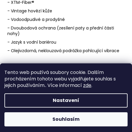
- XTM-Fiber®
- Vintage hovězí kůže
- Vodoodpudivé a prodyšné
- Dvoubodová ochrana (zesílení paty a přední části
nohy)
- Jazyk s vodní bariérou
- Olejivzdorná, neklouzavá podrážka pohlcující vibrace
Z
á
Tento web používá soubory cookie. Dalším
procházením tohoto webu vyjadřujete souhlas s
p
jejich používáním.. Více informací
zde
.
Obchodní podmínky
Ochrana osobních údajů
a
t
Nastavení
í
Vytvořil Shoptet
Copyright 2026
John Doe Česko
. Všechna práva
Souhlasím
vyhrazena.