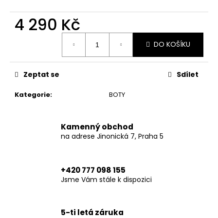
č
u
4 290 Kč
j
e
Měrná
m
DO KOŠÍKU
cena:
e
Zeptat se
Sdílet
XTM
HOODIE
Kategorie
:
BOTY
BLACK
6
790
Kamenný obchod
Kč
na adrese Jinonická 7, Praha 5
+420 777 098 155
Jsme Vám stále k dispozici
5-ti letá záruka