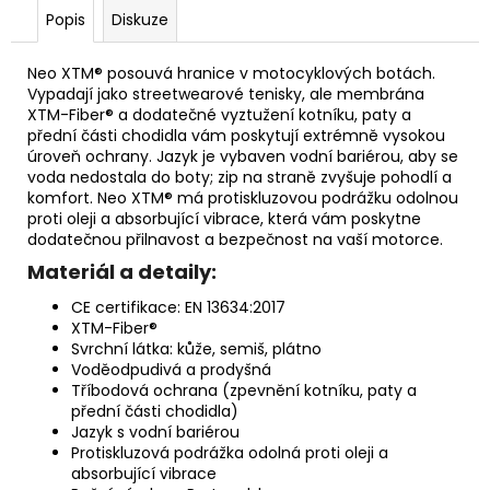
Popis
Diskuze
Neo XTM® posouvá hranice v motocyklových botách.
Vypadají jako streetwearové tenisky, ale membrána
XTM-Fiber® a dodatečné vyztužení kotníku, paty a
přední části chodidla vám poskytují extrémně vysokou
úroveň ochrany.
Jazyk je vybaven vodní bariérou, aby se
voda nedostala do boty;
zip na straně zvyšuje pohodlí a
komfort.
Neo XTM® má protiskluzovou podrážku odolnou
proti oleji a absorbující vibrace, která vám poskytne
dodatečnou přilnavost a bezpečnost na vaší motorce.
Materiál a detaily:
CE certifikace: EN 13634:2017
XTM-Fiber®
Svrchní látka: kůže, semiš, plátno
Voděodpudivá a prodyšná
Tříbodová ochrana (zpevnění kotníku, paty a
přední části chodidla)
Jazyk s vodní bariérou
Protiskluzová podrážka odolná proti oleji a
absorbující vibrace