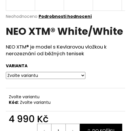
a
j
Průměrné
Neohodnoceno
Podrobnosti hodnocení
í
hodnocení
NEO XTM® White/White
produktu
t
je
?
0,0
z
NEO XTM® je model s Kevlarovou vložkou k
5
nerozeznání od běžných tenisek
hvězdiček.
VARIANTA
HLEDAT
D
Zvolte variantu
o
Kód:
Zvolte variantu
p
o
4 990 Kč
r
u
Měrná
DO KOŠÍKU