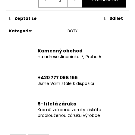
č
cena:
u
j
Zeptat se
Sdílet
e
m
Kategorie
:
BOTY
e
Kamenný obchod
TRUCKER
HAT
na adrese Jinonická 7, Praha 5
FLASH-
ONE
SIZE
+420 777 098 155
749
Jsme Vám stále k dispozici
Kč
5-ti letá záruka
Kromě zákonné záruky získáte
prodlouženou záruku výrobce