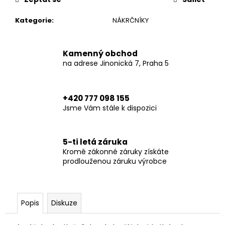
č
u
Kategorie
:
NÁKRČNÍKY
j
e
m
Kamenný obchod
e
na adrese Jinonická 7, Praha 5
XTM
HOODIE
+420 777 098 155
BLACK
Jsme Vám stále k dispozici
6
790
Kč
5-ti letá záruka
Kromě zákonné záruky získáte
prodlouženou záruku výrobce
Popis
Diskuze