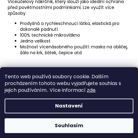
Víceúčelový nákrčník, který slouží jako ideální ochrana
před povětrnostními podmínkami. Lze využít více
způsoby.
Prodyšná a rychleschnoucí látka, elastická pro
dokonalé padnutí
100% technické mikrovlákno
Jedna velikost
Možnost vícenásobného použití: maska ​​na obličej,
šála na krk, šátek, čepice atd.
Z
á
Tento web používá soubory cookie. Dalším
procházením tohoto webu vyjadřujete souhlas s
p
jejich používáním.. Více informací
zde
.
Obchodní podmínky
Ochrana osobních údajů
a
t
Nastavení
í
Vytvořil Shoptet
Copyright 2026
John Doe Česko
. Všechna práva
Souhlasím
vyhrazena.