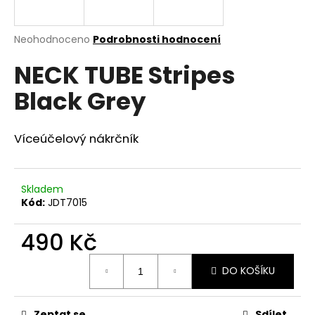
a
j
Průměrné
Neohodnoceno
Podrobnosti hodnocení
í
hodnocení
NECK TUBE Stripes
produktu
t
je
?
Black Grey
0,0
z
5
hvězdiček.
Víceúčelový nákrčník
HLEDAT
Skladem
Kód:
JDT7015
D
490 Kč
o
p
Měrná
o
DO KOŠÍKU
cena:
r
u
Zeptat se
Sdílet