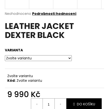
a
j
Průměrné
Neohodnoceno
Podrobnosti hodnocení
í
hodnocení
LEATHER JACKET
produktu
t
je
?
DEXTER BLACK
0,0
z
5
hvězdiček.
VARIANTA
HLEDAT
Zvolte variantu
D
Kód:
Zvolte variantu
o
p
9 990 Kč
o
r
Měrná
u
DO KOŠÍKU
cena: