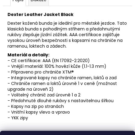
Dexter Leather Jacket Black
Dexter kožená bunda je ideální pro městské jezdce. Tato
klasická bunda s pohodlným střihem a předohnutými
rukávy zlepšuje jízdní zážitek. AAA certifikace zajišťuje
vysokou úroveň bezpečnosti s kapsami na chrániče na
ramenou, loktech a zádech.
Materiál a detaily:
- CE certifikace: AAA (EN 17092-2:2020)
- Vnější materiál: 100% hovězí kůže (1.1-1.3 mm)
- Připraveno pro chrániče XTM®
- Integrované kapsy na chrániče ramen, loktů a zad
- Chrániče ramen a loktů úrovně 1 v ceně (možnost
upgrade na úroveň 2)
- Volitelný chránič zad úrovně 1 a 2
- Předohnuté dlouhé rukávy s nastavitelnou šířkou
- Kapsy na zip po stranách
- Vnitřní kapsy vlevo a vpravo
- YKK zipy
Z