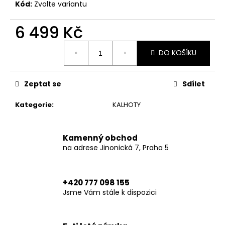
č
Kód:
Zvolte variantu
u
j
6 499 Kč
e
m
Měrná
DO KOŠÍKU
cena:
e
Zeptat se
Sdílet
TRUCKER
HAT
BROWN
Kategorie
:
KALHOTY
HERITAGE-
ONE
SIZE
Kamenný obchod
749
na adrese Jinonická 7, Praha 5
Kč
+420 777 098 155
Jsme Vám stále k dispozici