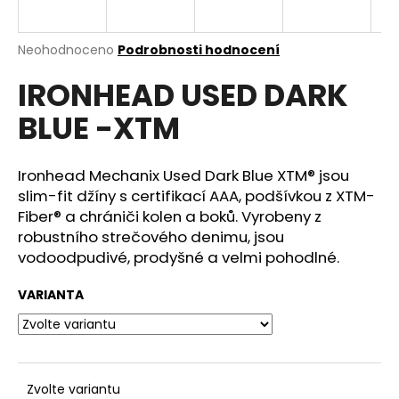
a
j
Průměrné
Neohodnoceno
Podrobnosti hodnocení
í
hodnocení
IRONHEAD USED DARK
produktu
t
je
?
BLUE -XTM
0,0
z
5
hvězdiček.
Ironhead Mechanix Used Dark Blue XTM® jsou
slim-fit džíny s certifikací AAA, podšívkou z XTM-
HLEDAT
Fiber® a chrániči kolen a boků. Vyrobeny z
robustního strečového denimu, jsou
vodoodpudivé, prodyšné a velmi pohodlné.
D
VARIANTA
o
p
o
r
u
Zvolte variantu