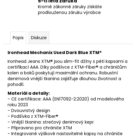
5-ti letá záruka
Kromě zákonné záruky získáte
prodlouženou záruku výrobce
Popis
Diskuze
Ironhead Mechanix Used Dark Blue XTM®
Ironhead Jeans XTM® jsou slim-fit džíny s pěti kapsami a
certifikací AAA. Díky podšívce z XTM-Fiber® a chráničům
kolen a boků poskytují maximální ochranu. Robustní
denimová vnější tkanina zajišťuje dlouhou životnost a
pohodlí.
Materiál a detaily:
- CE certifikace: AAA (EN17092-2:2020) od modelového
roku 2023
- Dvouvrstvý design
- Podšívka z XTM-Fiber®
- Vnější tkanina: strečový denimový kepr
- Připraveno pro chrániče XTM
- Integrované výškově nastavitelné kapsy na chrániče