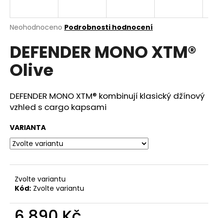
a
j
Průměrné
Neohodnoceno
Podrobnosti hodnocení
í
hodnocení
DEFENDER MONO XTM®
produktu
t
je
?
Olive
0,0
z
5
hvězdiček.
DEFENDER MONO XTM® kombinují klasický džínový
vzhled s cargo kapsami
HLEDAT
VARIANTA
D
o
p
Zvolte variantu
o
Kód:
Zvolte variantu
r
u
6 890 Kč