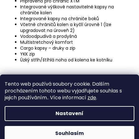
Připraveno pro chránič XTM
Integrované výškově nastavitelné kapsy na
chrániče kolen
Integrované kapsy na chrániče boků
Včetně chráničů kolen a kyčlí úrovně 1 (lze
upgradovat na úroveň 2)
Vodoodpudivá a prodyšná
Multistretchový komfort
Cargo kapsy – druky a zip
YKK zip
Úzký střih/štíhlá noha od kolena ke kotníku
Z
á
Tento web používá soubory cookie. Dalším
procházením tohoto webu vyjadřujete souhlas s
p
jejich používáním.. Více informací
zde
.
Obchodní podmínky
Ochrana osobních údajů
a
t
Nastavení
í
Vytvořil Shoptet
Copyright 2026
John Doe Česko
. Všechna práva
Souhlasím
vyhrazena.