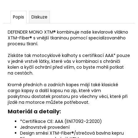
Popis
Diskuze
DEFENDER MONO XTM® kombinuje naše kevlarové vlákno
XTM-Fiber® s vnější tkaninou pomocí
specializovaného
procesu tkaní.
Získáte tak motocyklové kalhoty s certifikací AAA* pouze
v jedné vrstvě látky, které vás v
kombinaci s chrániči
kolen a kyčlí ochrání před vším,
co byste mohli potkat
na cestách.
Kromě předních a zadních kapes májí také klasické
cargo
kapsy a další kapsu na zip, které vám
poskytnou
dostatek prostoru pro všechny věci, které při
jízdě na motorce můžete potřebovat.
Materiál a detaily:
*Certifikace CE: AAA (EN17092-2:2020)
Jednovrstvé provedení
Design směsi XTM-Fiber®/strečová bavlna kepru