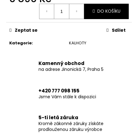
č
Měrná
u
DO KOŠÍKU
cena:
j
e
m
Zeptat se
Sdílet
e
Kategorie
:
KALHOTY
TRUCKER
HAT
BROWN
Kamenný obchod
HERITAGE-
na adrese Jinonická 7, Praha 5
ONE
SIZE
749
+420 777 098 155
Kč
Jsme Vám stále k dispozici
5-ti letá záruka
Kromě zákonné záruky získáte
prodlouženou záruku výrobce