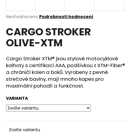
a
j
Průměrné
Neohodnoceno
Podrobnosti hodnocení
í
hodnocení
CARGO STROKER
produktu
t
je
?
OLIVE-XTM
0,0
z
5
hvězdiček.
Cargo Stroker XTM® jsou stylové motocyklové
kalhoty s certifikací AAA, podšívkou z XTM-Fiber®
HLEDAT
a chrániči kolen a boků. Vyrobeny z pevné
strečové bavlny, mají mnoho kapes pro
maximální pohodlí a funkčnost.
D
VARIANTA
o
p
o
r
u
Zvolte variantu