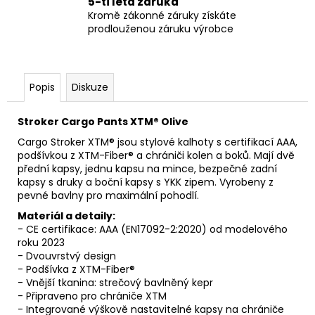
5-ti letá záruka
Kromě zákonné záruky získáte
prodlouženou záruku výrobce
Popis
Diskuze
Stroker Cargo Pants XTM® Olive
Cargo Stroker XTM® jsou stylové kalhoty s certifikací AAA,
podšívkou z XTM-Fiber® a chrániči kolen a boků. Mají dvě
přední kapsy, jednu kapsu na mince, bezpečné zadní
kapsy s druky a boční kapsy s YKK zipem. Vyrobeny z
pevné bavlny pro maximální pohodlí.
Materiál a detaily:
- CE certifikace: AAA (EN17092-2:2020) od modelového
roku 2023
- Dvouvrstvý design
- Podšívka z XTM-Fiber®
- Vnější tkanina: strečový bavlněný kepr
- Připraveno pro chrániče XTM
- Integrované výškově nastavitelné kapsy na chrániče