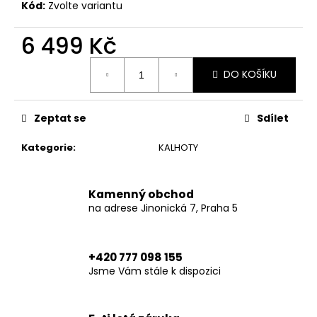
č
Kód:
Zvolte variantu
u
j
6 499 Kč
e
m
Měrná
DO KOŠÍKU
cena:
e
Zeptat se
Sdílet
TRUCKER
HAT
FLASH-
Kategorie
:
KALHOTY
ONE
SIZE
749
Kamenný obchod
Kč
na adrese Jinonická 7, Praha 5
+420 777 098 155
Jsme Vám stále k dispozici