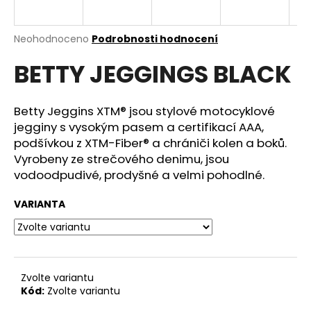
a
j
Průměrné
Neohodnoceno
Podrobnosti hodnocení
í
hodnocení
BETTY JEGGINGS BLACK
produktu
t
je
?
0,0
z
Betty Jeggins XTM® jsou stylové motocyklové
5
jegginy s vysokým pasem a certifikací AAA,
hvězdiček.
podšívkou z XTM-Fiber® a chrániči kolen a boků.
Vyrobeny ze strečového denimu, jsou
HLEDAT
vodoodpudivé, prodyšné a velmi pohodlné.
VARIANTA
D
o
p
o
Zvolte variantu
r
Kód:
Zvolte variantu
u