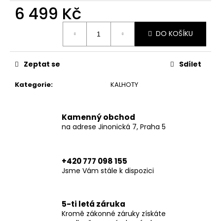
č
6 499 Kč
u
j
Měrná
e
DO KOŠÍKU
cena:
m
e
Zeptat se
Sdílet
XTM
Kategorie
:
KALHOTY
HOODIE
BLACK
6
Kamenný obchod
790
na adrese Jinonická 7, Praha 5
Kč
+420 777 098 155
Jsme Vám stále k dispozici
5-ti letá záruka
Kromě zákonné záruky získáte