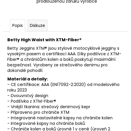
prodlouženou záruku výrobce
Popis
Diskuze
Betty High Waist with XTM-Fiber®
Betty Jeggins XTM® jsou stylové motocyklové jegginy s
vysokým pasem a certifikací AAA. Díky podšívce z XTM-
Fiber® a chráničům kolen a boků poskytují maximální
bezpečnost. Vyrobeny ze strečového denimu pro
dokonalé pohodlí.
Materiál a detaily:
- CE certifikace: AAA (EN17092-2:2020) od modelového
roku 2023
- Dvouvrstvý design
- Podšívka z XTM-Fiber®
- Vnější tkanina: strečový denimový kepr
- Připraveno pro chrániče XTM
- Integrované nastavitelné kapsy na chrániče kolen
- Integrované kapsy na chrániče boků
- Chrániče kolen a boků úrovně 1 v ceně (úroveň 2